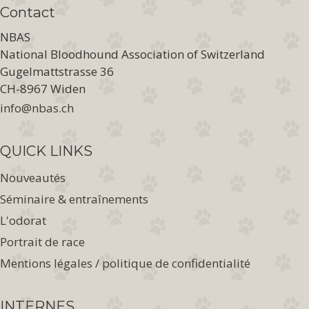
Contact
NBAS
National Bloodhound Association of Switzerland
Gugelmattstrasse 36
CH-8967 Widen
nf
nb
s
ch
QUICK LINKS
Nouveautés
Séminaire & entraînements
L'odorat
Portrait de race
Mentions légales / politique de confidentialité
INTERNES